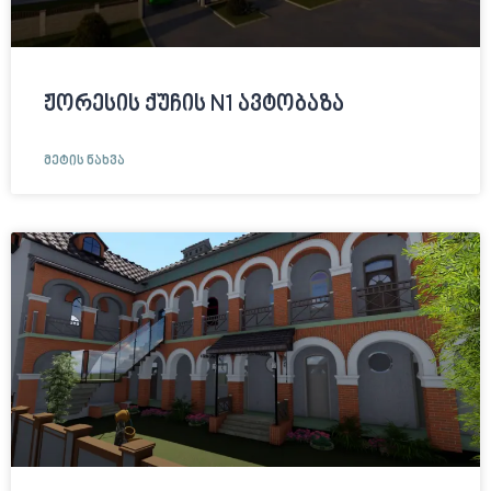
ჟორესის ქუჩის N1 ავტობაზა
ᲛᲔᲢᲘᲡ ᲜᲐᲮᲕᲐ