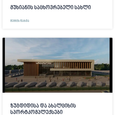
მუხიანის საცხოვრებელი სახლი
ᲛᲔᲢᲘᲡ ᲜᲐᲮᲕᲐ
ზუგდიდისა და ახალციხის
სპორტკომპლექსები