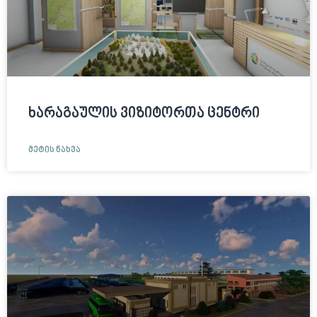
ხარაგაულის ვიზიტორთა ცენტრი
ᲛᲔᲢᲘᲡ ᲜᲐᲮᲕᲐ