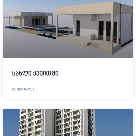
სახლი ქვეითში
ᲛᲔᲢᲘᲡ ᲜᲐᲮᲕᲐ