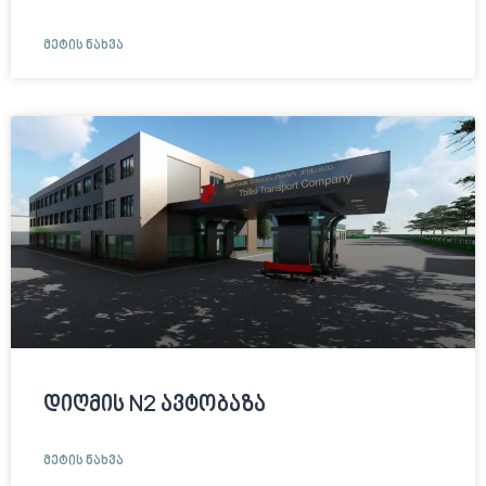
ᲛᲔᲢᲘᲡ ᲜᲐᲮᲕᲐ
დიღმის N2 ავტობაზა
ᲛᲔᲢᲘᲡ ᲜᲐᲮᲕᲐ