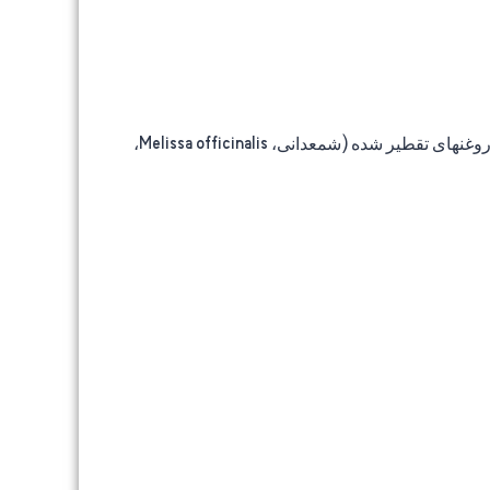
فعالیتهای تجاری: عصاره روغنهای CO2 (اسطوخودوس، رزماری، بابونه، عنبیه) روغنهای سرد فشرده (نارنج، لیمو، نارنگی)، روغنهای تقطیر شده (شمعدانی، Melissa officinalis،