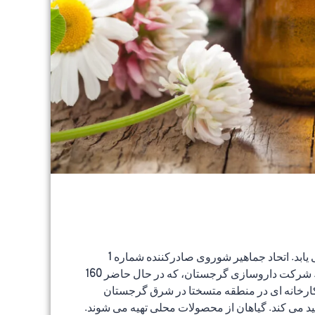
بازار جهانی روغن های اساسی در سال 2014 5.5 میلیارد دلار بوده است. این میزان بطور متوسط ​​5 درصد در سال افزایش می یابد. اتحاد جماهیر شوروی صادرکننده شماره 1
اسانس گشنیز بود و در دوران شوروی گرجستان سابقه غنی در تولید اسانس داشت: در درجه اول گل رز، گشنیز و اکالیپتوس. شرکت داروسازی گرجستان، که در حال حاضر 160
 کارخانه ای در منطقه متسختا در شرق گرجستان
وری جدید تولید کند که بیش از 50 درصد روغن این کارخانه را تولید می کند. گیاهان از محصولات محلی تهیه می شوند.