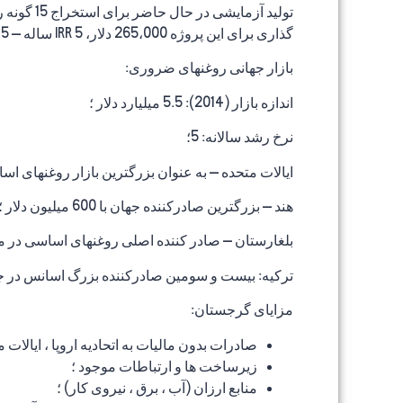
گذاری برای این پروژه 265،000 دلار، IRR 5 ساله – 15 است.
بازار جهانی روغنهای ضروری:
اندازه بازار (2014): 5.5 میلیارد دلار ؛
نرخ رشد سالانه: 5؛
ایالات متحده – به عنوان بزرگترین بازار روغنهای اساسی در جهان (900 میلیون دلار)
هند – بزرگترین صادرکننده جهان با 600 میلیون دلار ؛
بلغارستان – صادر کننده اصلی روغنهای اساسی در منطقه. صادر
ترکیه: بیست و سومین صادرکننده بزرگ اسانس در جهان – 30 میلیون دلا
مزایای گرجستان:
صادرات بدون مالیات به اتحادیه اروپا ، ایالات متحده ، CIS و سایر مناطق با 2 میلیارد
زیرساخت ها و ارتباطات موجود ؛
منابع ارزان (آب ، برق ، نیروی کار) ؛