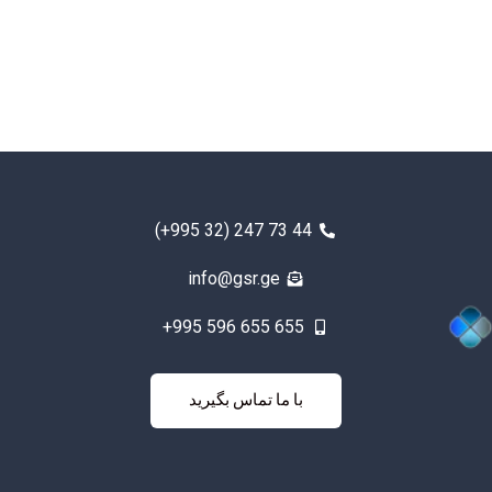
(+995 32) 247 73 44
info@gsr.ge
+995 596 655 655
با ما تماس
با ما تماس بگیرید
بگیرید