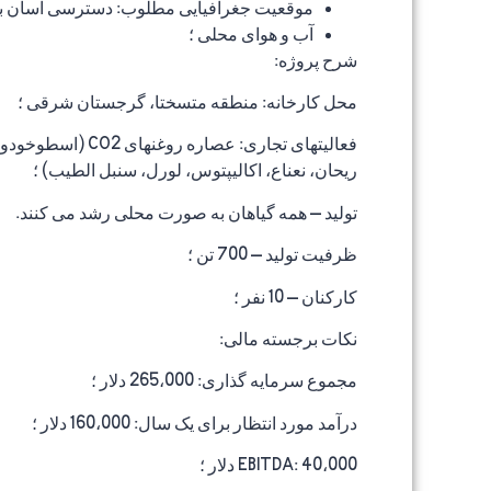
موقعیت جغرافیایی مطلوب: دسترسی آسان به باز
آب و هوای محلی ؛
شرح پروژه:
محل کارخانه: منطقه متسختا، گرجستان شرقی ؛
ریحان، نعناع، اکالیپتوس، لورل، سنبل الطیب) ؛
تولید – همه گیاهان به صورت محلی رشد می کنند.
ظرفیت تولید – 700 تن ؛
کارکنان – 10 نفر ؛
نکات برجسته مالی:
مجموع سرمایه گذاری: 265،000 دلار ؛
درآمد مورد انتظار برای یک سال: 160،000 دلار ؛
EBITDA: 40،000 دلار ؛