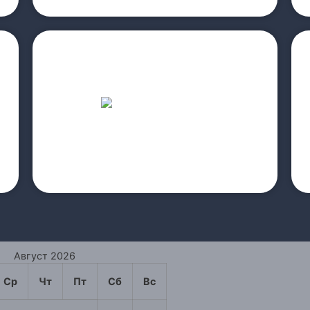
прочитайте больше
мероприятий);
(конференций, форумов, развлекательных
3.Планирование и организация мероприятий
2.Разработка PR и маркетинговой стратегии;
концепции бренда);
1.Брендинг (создание / изготовление
Август 2026
Ср
Чт
Пт
Сб
Вс