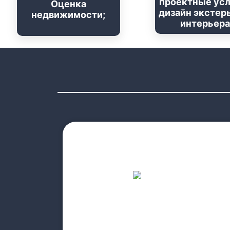
проектные усл
Оценка
дизайн экстерь
недвижимости;
интерьера
прочитайте больше
4.Инвестиционное партнерство;
3.Комплексные бизнес-услуги;
2.Консультация
1.Полные бизнес-услуги в одном пространстве;