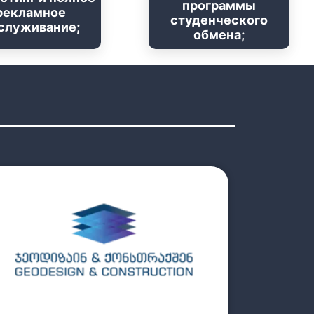
программы
рекламное
студенческого
служивание;
обмена;
прочитайте больше
4.Составление проекта;
3.Полное обслуживание проекта;
2.Дизайн;
1.Архитектура;