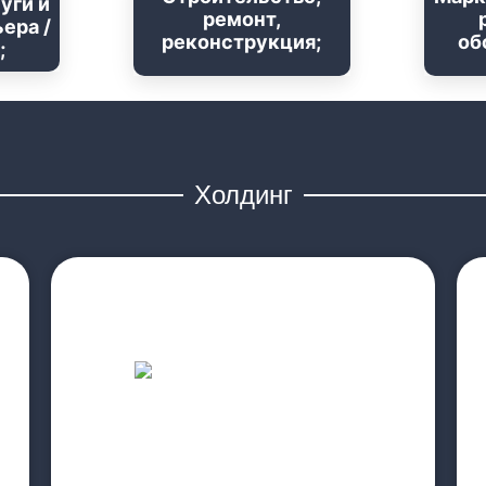
уги и
ремонт,
ера /
реконструкция;
об
;
Холдинг
прочитайте больше
5.Последовательный перевод
4.Синхронный перевод
3.Юридический перевод
2.Перевод и заверение документов
1.Перевод веб-страниц