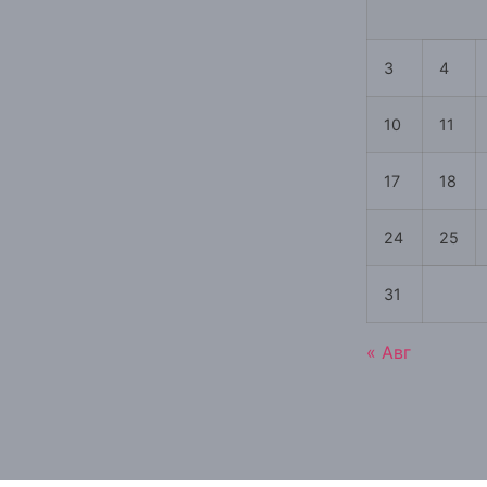
3
4
10
11
17
18
24
25
31
« Авг