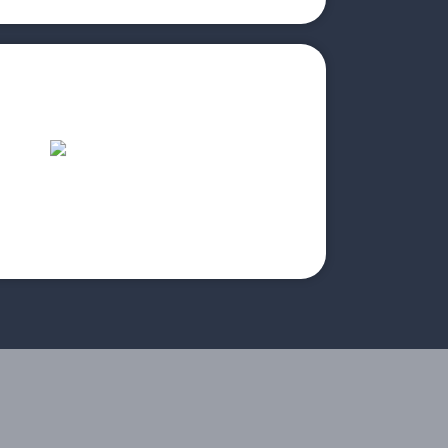
прочитайте больше
4.Авиа билеты;
для сотрудников вашей компании;
3.Индивидуальные и групповые предложения
2.Экскурсии и турпакеты;
1.Встречи;