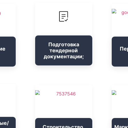
Подготовка
ие
Пе
тендерной
документации;
ые/
Строительство,
Марк