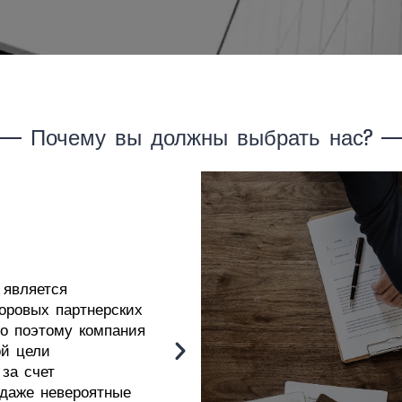
Почему вы должны выбрать нас?
 является
оровых партнерских
но поэтому компания
Помимо постоянных с
ой цели
со специально приг
за счет
которые следят за б
 даже невероятные