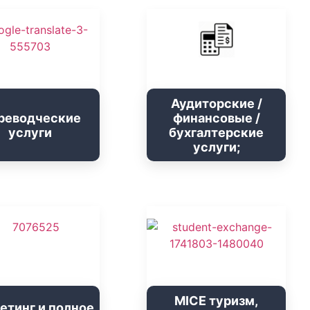
Аудиторские /
реводческие
финансовые /
услуги
бухгалтерские
услуги;
MICE туризм,
етинг и полное