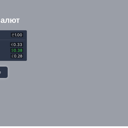
валют
е