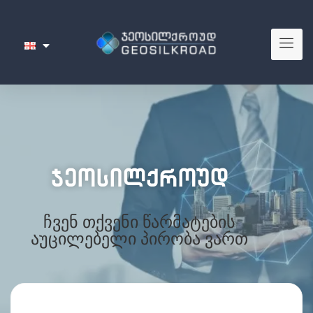
ჯეოსილქროუდ
ჩვენ თქვენი წარმატების
აუცილებელი პირობა ვართ