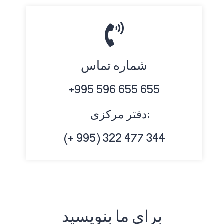
شماره تماس
+995 596 655 655
دفتر مرکزی:
(+ 995) 322 477 344
برای ما بنویسید