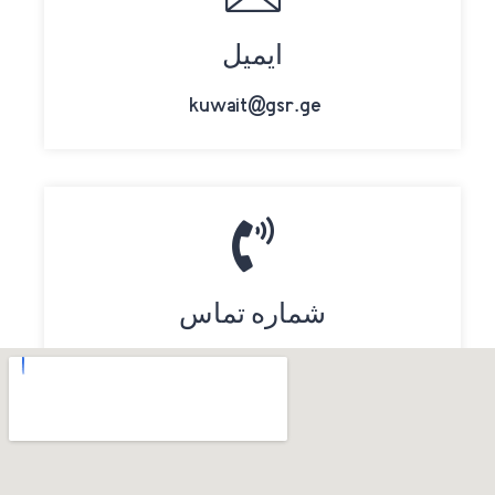
ایمیل
kuwait@gsr.ge
شماره تماس
(+965) 6776 3755