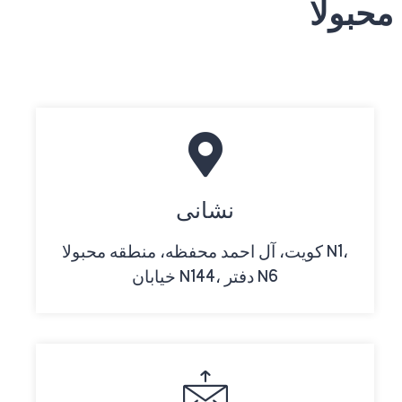
محبولا
نشانی
کویت، آل احمد محفظه، منطقه محبولا N1،
خیابان N144، دفتر N6