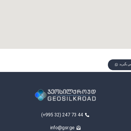
اس بگیرید
(+995 32) 247 73 44
info@gsr.ge