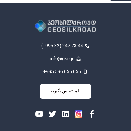
(+995 32) 247 73 44
info@gsr.ge
+995 596 655 655
با ما تماس
با ما تماس بگیرید
بگیرید