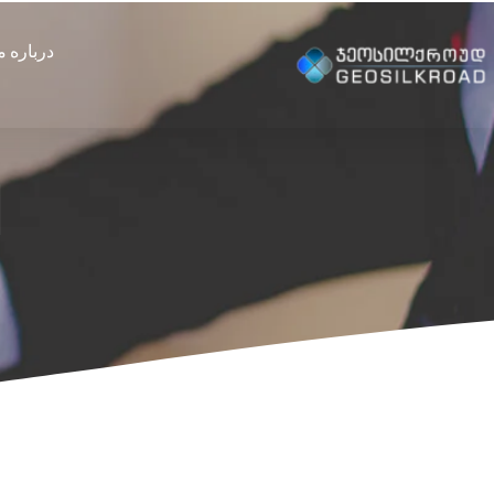
درباره م
ا