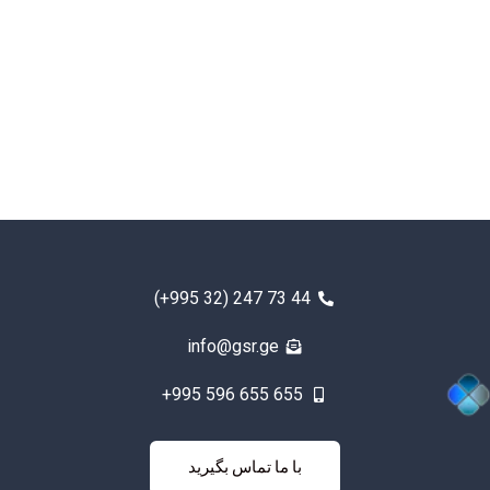
(+995 32) 247 73 44
info@gsr.ge
+995 596 655 655
با ما تماس
با ما تماس بگیرید
بگیرید