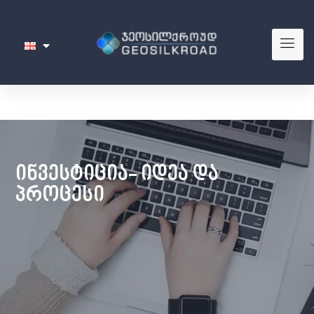
ᲘᲜᲕᲔᲡᲢᲘᲪᲘᲐ- ᲘᲓᲔᲐ ᲓᲐ
ᲞᲠᲝᲪᲔᲡᲘ