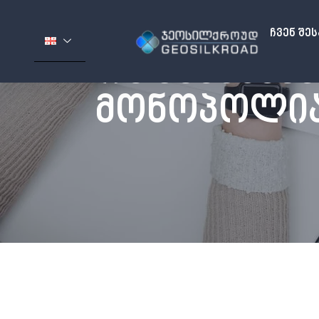
Ჩვენ Შე
ᲠᲐ ᲒᲐᲜᲡᲮᲕᲐ
ᲛᲝᲜᲝᲞᲝᲚᲘᲐ