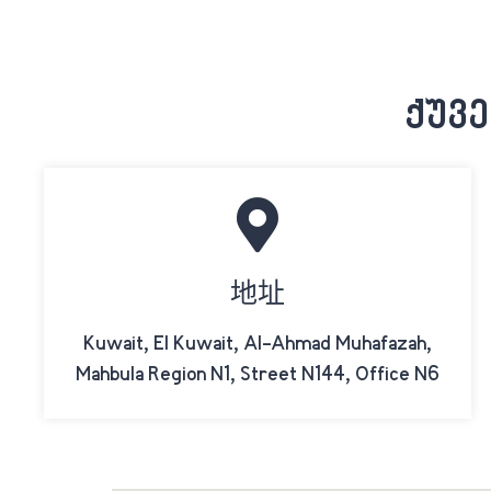
ქუვ
地址
Kuwait, El Kuwait, Al-Ahmad Muhafazah,
Mahbula Region N1, Street N144, Office N6