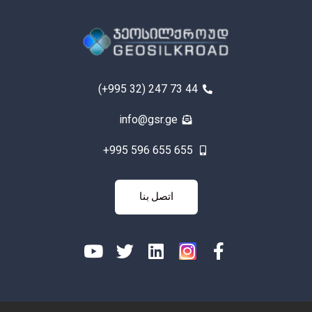
(+995 32) 247 73 44
info@gsr.ge
+995 596 655 655
اتصل
اتصل بنا
بنا