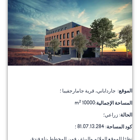
الموقع
: جارداباني،
قرية
جامارجفيبا ؛
2
المساحة الإجمالية
:m
10000
الحالة
: زراعي؛
كود المساحة:
81.07.13.284 ؛
نظرًا للموقع الملائم والبيئة ، فمن المخطط بناء فندق