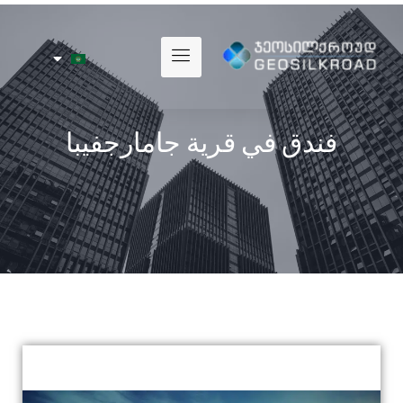
فندق في قرية جامارجفيبا