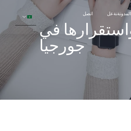
المدونةنةعل
اتصل
استقرارها في
جورجيا