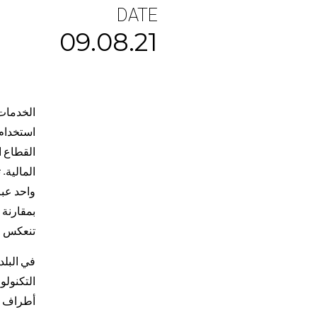
DATE
09.08.21
الخدمات 
استخدام 
القطاع ا
المالية.
بمقارنة 
تنعكس من
في البلد
التكنولو
أطراف ر