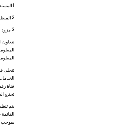
1 المستخدم
2 المنظمة المالية
3 مزود ، مزود الخدمة الإضافي ، والذي قد يكون بنكًا تجاريًا أو شركة تكنولوجيا مالية.
تتعاون ا
المعلوما
المعلوما
تتجلى فع
الخدمات
قناة رقم
تحتاج ال
يتم تنظي
القائمة 
بموجب هذ