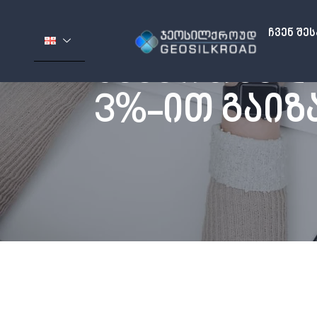
Ჩვენ Შე
ᲡᲐᲥᲐᲠᲗᲕᲔᲚ
3%-ᲘᲗ ᲒᲐᲘᲖ