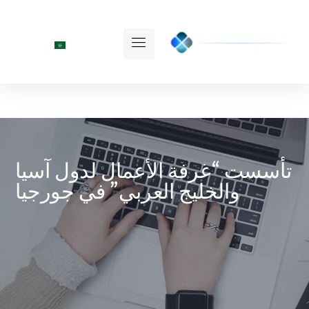
تأسست “غرفة الأعمال لدول آسيا
والخليج العربي” في جورجيا