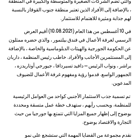
والتي تضم الشركات الصغيرة والمتوسطة والكبيرة في المنطقة
، بالإضافة إلى الأفراد الذين تعتبر منطقة جنوب القوقاز بالنسبة
لهم جذابة ومثيرة للاهتمام للاستثمار.
في 10 أغسطس من هذا العام (10.08.2021) أقيم العرض
الرسمي لغرفة الأعمال في فندق بيلتمور ، والذي حضره ممثلون
عن الحكومة الجورجية والهيئات الدبلوماسية والخاصة ، بالإضافة
إلى المستثمرين الأجانب والأفراد. خاطب رئيس المنظمة ، داربان
براشر ، ونواب الرئيس – دافيد تسيردافا ، جيورجي أوتاريدزه ،
الجمهور الواسع. قدموا رؤية ومفهوم غرفة الأعمال للضيوف
المدعوين.
تم تسمية جذب الاستثمار الأجنبي كواحد من العوامل الرئيسية
للمنظمة. وبحسب رأيهم ، ستهدف خطة عمل متسقة ومحددة
بوضوح إلى إظهار جميع المزايا التي تتمتع بها جورجيا من حيث
التجارة والاقتصاد بوضوح.
نقدم مجموعة من القضايا المهمة التي ستشجع على نمو