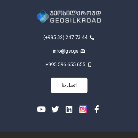
(+995 32) 247 73 44
info@gsr.ge
+995 596 655 655
اتصل
اتصل بنا
بنا