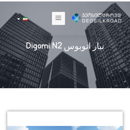
نبار اتوبوس Digomi N2