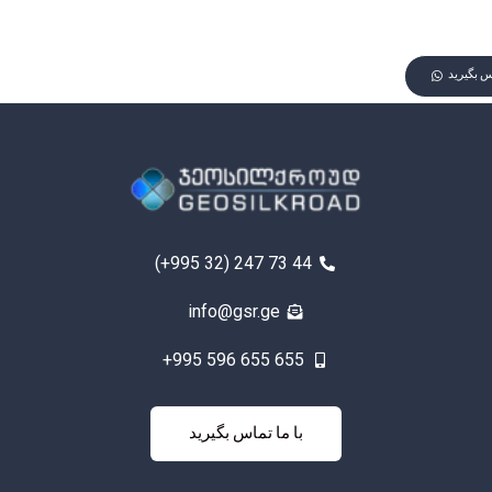
اس بگیرید
(+995 32) 247 73 44
info@gsr.ge
+995 596 655 655
با ما تماس
با ما تماس بگیرید
بگیرید