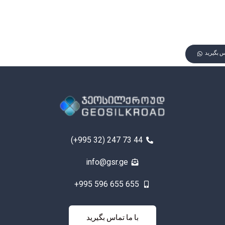
اس بگیرید
(+995 32) 247 73 44
info@gsr.ge
+995 596 655 655
با ما تماس
با ما تماس بگیرید
بگیرید